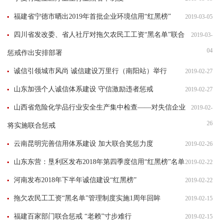
福建省宁德市晒出2019年首批企业环境信用“红黑榜”
2019-03-05
四川省发改委、省人社厅对拖欠农民工工资“黑名单”联合
2019-03-
04
惩戒作出安排部署
诚信引领城市风尚 诚信建设万里行（南阳站）举行
2019-02-27
山东加强个人诚信体系建设 守信激励违者惩戒
2019-02-27
山西省危险化学品行业安全生产集中检查——对失信企业
2019-02-
26
将实施联合惩戒
云南昆明完善信用体系建设 加大联合奖惩力度
2019-02-26
山东东营：垦利区发布2018年第四季度信用“红黑榜”名单
2019-02-22
河南发布2018年下半年诚信建设“红黑榜”
2019-02-22
拖欠农民工工资“黑名单”管理制度实施1周年回眸
2019-02-15
福建百家部门联合惩戒 “老赖”寸步难行
2019-02-15