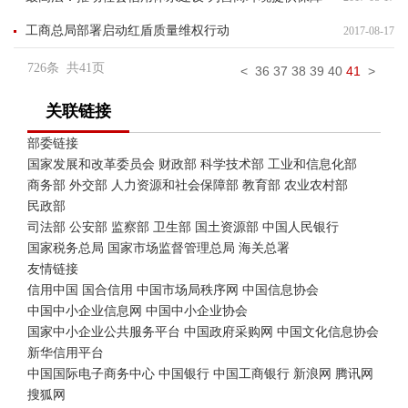
工商总局部署启动红盾质量维权行动
2017-08-17
726
条 共
41
页
<
36
37
38
39
40
41
>
关联链接
部委链接
国家发展和改革委员会
财政部
科学技术部
工业和信息化部
商务部
外交部
人力资源和社会保障部
教育部
农业农村部
民政部
司法部
公安部
监察部
卫生部
国土资源部
中国人民银行
国家税务总局
国家市场监督管理总局
海关总署
友情链接
信用中国
国合信用
中国市场局秩序网
中国信息协会
中国中小企业信息网
中国中小企业协会
国家中小企业公共服务平台
中国政府采购网
中国文化信息协会
新华信用平台
中国国际电子商务中心
中国银行
中国工商银行
新浪网
腾讯网
搜狐网