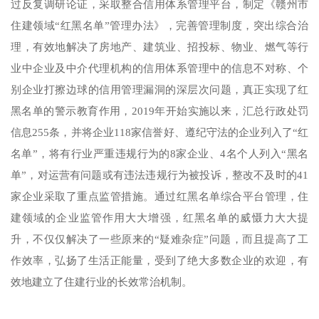
过反复调研论证，采取整合信用体系管理平台，制定《赣州市
住建领域“红黑名单”管理办法》，完善管理制度，突出综合治
理，有效地解决了房地产、建筑业、招投标、物业、燃气等行
业中企业及中介代理机构的信用体系管理中的信息不对称、个
别企业打擦边球的信用管理漏洞的深层次问题，真正实现了红
黑名单的警示教育作用，2019年开始实施以来，汇总行政处罚
信息255条，并将企业118家信誉好、遵纪守法的企业列入了“红
名单”，将有行业严重违规行为的8家企业、4名个人列入“黑名
单”，对运营有问题或有违法违规行为被投诉，整改不及时的41
家企业采取了重点监管措施。通过红黑名单综合平台管理，住
建领域的企业监管作用大大增强，红黑名单的威慑力大大提
升，不仅仅解决了一些原来的“疑难杂症”问题，而且提高了工
作效率，弘扬了生活正能量，受到了绝大多数企业的欢迎，有
效地建立了住建行业的长效常治机制。