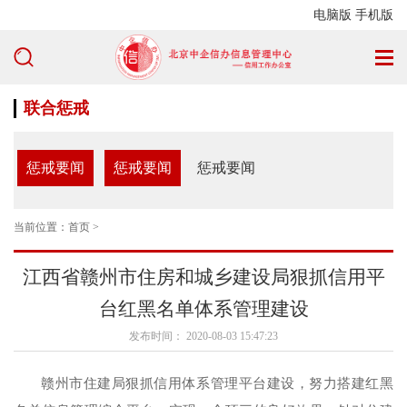
电脑版
手机版
联合惩戒
惩戒要闻
惩戒要闻
惩戒要闻
当前位置：
首页
>
江西省赣州市住房和城乡建设局狠抓信用平
台红黑名单体系管理建设
发布时间： 2020-08-03 15:47:23
赣州市住建局狠抓信用体系管理平台建设，努力搭建红黑