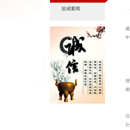
惩戒要闻
规
中
理
用
注
公