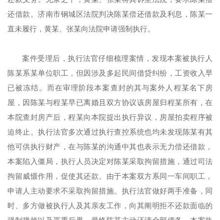
还借款。济南市钢城区法院判决陈某偿还借款及利息，陈某一
直未履行，黄某、张某向法院申请强制执行。
案件受理后，执行法官仔细梳理案情，发现本案被执行人
陈某系某单位职工，但因涉及多起民间借贷纠纷，工资收入早
已被冻结。而在审理阶段本案查封的其与案外人程某名下房
屋，因陈某与程某早已离婚且双方协议该房屋归程某所有，在
本院查封房产后，程某向本院提出执行异议，房屋拍卖程序被
迫终止。执行法官多次通过执行查控系统也均未发现陈某有其
他可供执行财产，在与陈某的沟通中其也表示无力偿还借款，
本案陷入僵局，执行人员决定对陈某采取拘留措施，通过司法
拘留威慑作用，促使其还款。由于本案双方系同一车间职工，
申请人主动要求不采取拘留措施。执行法官做好两手准备，同
时、多方做被执行人及其亲友工作，向其阐明拒不还款面临的