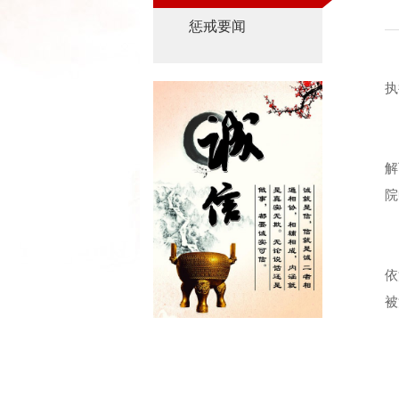
惩戒要闻
执
解
院
依
被