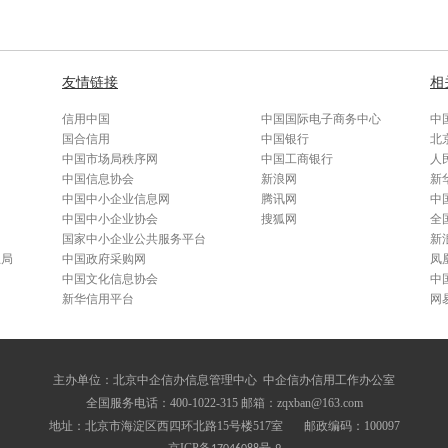
友情链接
相
信用中国
中国国际电子商务中心
中
国合信用
中国银行
北
中国市场局秩序网
中国工商银行
人
中国信息协会
新浪网
新
中国中小企业信息网
腾讯网
中
中国中小企业协会
搜狐网
全
国家中小企业公共服务平台
新
总局
中国政府采购网
凤
中国文化信息协会
中
新华信用平台
网
主办单位：北京中企信办信息管理中心 中企信办信用工作办公室
全国服务电话：400-1022-315
邮箱：zqxban@163.com
地址：北京市海淀区西四环北路15号楼517室 邮政编码：100097